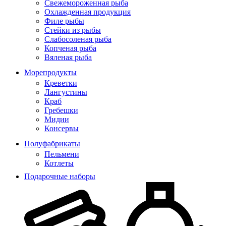
Свежемороженная рыба
Охлажденная продукция
Филе рыбы
Стейки из рыбы
Слабосоленая рыба
Копченая рыба
Вяленая рыба
Морепродукты
Креветки
Лангустины
Краб
Гребешки
Мидии
Консервы
Полуфабрикаты
Пельмени
Котлеты
Подарочные наборы