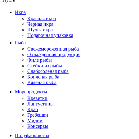
Икра
Красная икра
Черная икра
Щучья икра
Подарочная упаковка
Рыба
Свежемороженная рыба
Охлажденная продукция
Филе рыбы
Стейки из рыбы
Слабосоленая рыба
Копченая рыба
Вяленая рыба
Морепродукты
Креветки
Лангустины
Краб
Гребешки
Мидии
Консервы
Полуфабрикаты