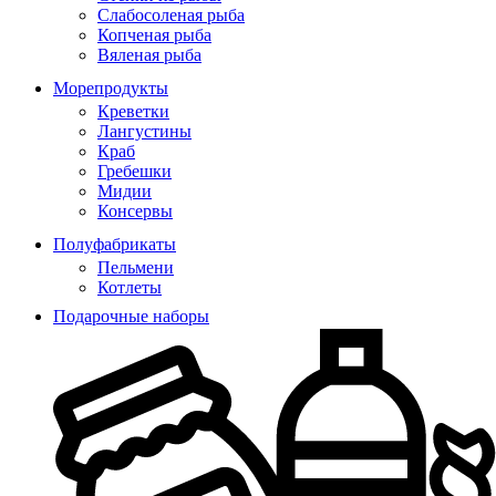
Слабосоленая рыба
Копченая рыба
Вяленая рыба
Морепродукты
Креветки
Лангустины
Краб
Гребешки
Мидии
Консервы
Полуфабрикаты
Пельмени
Котлеты
Подарочные наборы