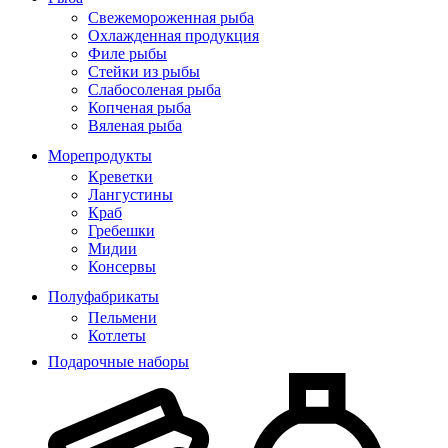
Свежемороженная рыба
Охлажденная продукция
Филе рыбы
Стейки из рыбы
Слабосоленая рыба
Копченая рыба
Вяленая рыба
Морепродукты
Креветки
Лангустины
Краб
Гребешки
Мидии
Консервы
Полуфабрикаты
Пельмени
Котлеты
Подарочные наборы