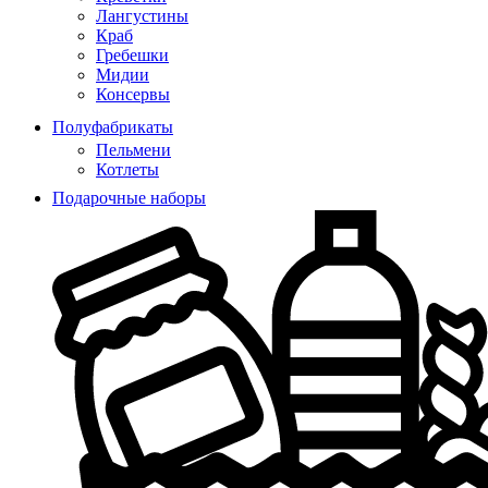
Лангустины
Краб
Гребешки
Мидии
Консервы
Полуфабрикаты
Пельмени
Котлеты
Подарочные наборы