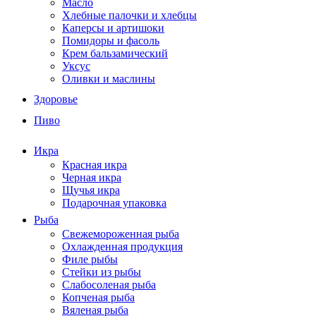
Масло
Хлебные палочки и хлебцы
Каперсы и артишоки
Помидоры и фасоль
Крем бальзамический
Уксус
Оливки и маслины
Здоровье
Пиво
Икра
Красная икра
Черная икра
Щучья икра
Подарочная упаковка
Рыба
Свежемороженная рыба
Охлажденная продукция
Филе рыбы
Стейки из рыбы
Слабосоленая рыба
Копченая рыба
Вяленая рыба