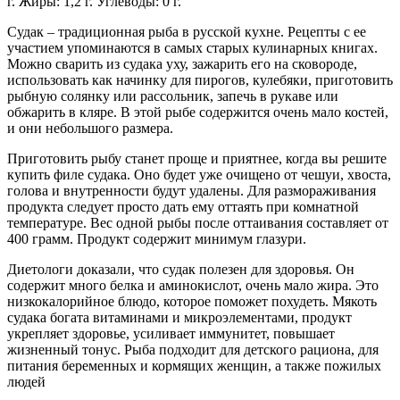
г. Жиры: 1,2 г. Углеводы: 0 г.
Судак – традиционная рыба в русской кухне. Рецепты с ее
участием упоминаются в самых старых кулинарных книгах.
Можно сварить из судака уху, зажарить его на сковороде,
использовать как начинку для пирогов, кулебяки, приготовить
рыбную солянку или рассольник, запечь в рукаве или
обжарить в кляре. В этой рыбе содержится очень мало костей,
и они небольшого размера.
Приготовить рыбу станет проще и приятнее, когда вы решите
купить филе судака. Оно будет уже очищено от чешуи, хвоста,
голова и внутренности будут удалены. Для размораживания
продукта следует просто дать ему оттаять при комнатной
температуре. Вес одной рыбы после оттаивания составляет от
400 грамм. Продукт содержит минимум глазури.
Диетологи доказали, что судак полезен для здоровья. Он
содержит много белка и аминокислот, очень мало жира. Это
низкокалорийное блюдо, которое поможет похудеть. Мякоть
судака богата витаминами и микроэлементами, продукт
укрепляет здоровье, усиливает иммунитет, повышает
жизненный тонус. Рыба подходит для детского рациона, для
питания беременных и кормящих женщин, а также пожилых
людей