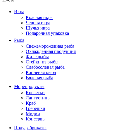
Икра
Красная икра
Черная икра
Щучья икра
Подарочная упаковка
Рыба
Свежемороженная рыба
Охлажденная продукция
Филе рыбы
Стейки из рыбы
Слабосоленая рыба
Копченая рыба
Вяленая рыба
Морепродукты
Креветки
Лангустины
Краб
Гребешки
Мидии
Консервы
Полуфабрикаты