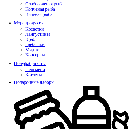
Слабосоленая рыба
Копченая рыба
Вяленая рыба
Морепродукты
Креветки
Лангустины
Краб
Гребешки
Мидии
Консервы
Полуфабрикаты
Пельмени
Котлеты
Подарочные наборы