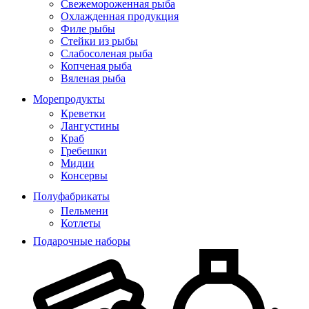
Свежемороженная рыба
Охлажденная продукция
Филе рыбы
Стейки из рыбы
Слабосоленая рыба
Копченая рыба
Вяленая рыба
Морепродукты
Креветки
Лангустины
Краб
Гребешки
Мидии
Консервы
Полуфабрикаты
Пельмени
Котлеты
Подарочные наборы