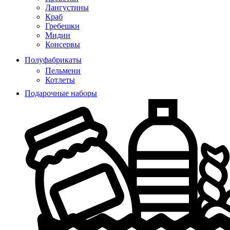
Лангустины
Краб
Гребешки
Мидии
Консервы
Полуфабрикаты
Пельмени
Котлеты
Подарочные наборы