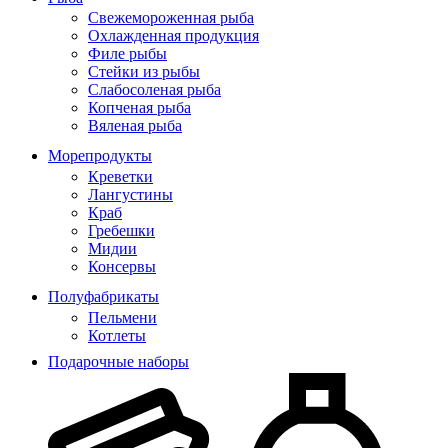
Свежемороженная рыба
Охлажденная продукция
Филе рыбы
Стейки из рыбы
Слабосоленая рыба
Копченая рыба
Вяленая рыба
Морепродукты
Креветки
Лангустины
Краб
Гребешки
Мидии
Консервы
Полуфабрикаты
Пельмени
Котлеты
Подарочные наборы