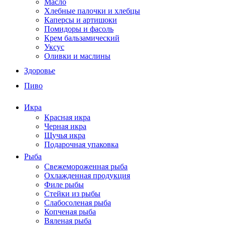
Масло
Хлебные палочки и хлебцы
Каперсы и артишоки
Помидоры и фасоль
Крем бальзамический
Уксус
Оливки и маслины
Здоровье
Пиво
Икра
Красная икра
Черная икра
Щучья икра
Подарочная упаковка
Рыба
Свежемороженная рыба
Охлажденная продукция
Филе рыбы
Стейки из рыбы
Слабосоленая рыба
Копченая рыба
Вяленая рыба