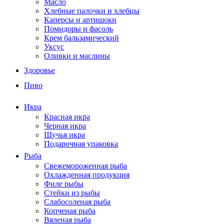
Масло
Хлебные палочки и хлебцы
Каперсы и артишоки
Помидоры и фасоль
Крем бальзамический
Уксус
Оливки и маслины
Здоровье
Пиво
Икра
Красная икра
Черная икра
Щучья икра
Подарочная упаковка
Рыба
Свежемороженная рыба
Охлажденная продукция
Филе рыбы
Стейки из рыбы
Слабосоленая рыба
Копченая рыба
Вяленая рыба