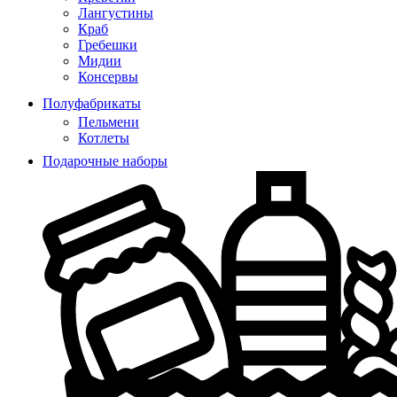
Лангустины
Краб
Гребешки
Мидии
Консервы
Полуфабрикаты
Пельмени
Котлеты
Подарочные наборы