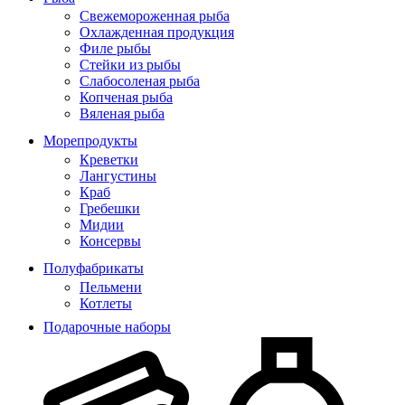
Свежемороженная рыба
Охлажденная продукция
Филе рыбы
Стейки из рыбы
Слабосоленая рыба
Копченая рыба
Вяленая рыба
Морепродукты
Креветки
Лангустины
Краб
Гребешки
Мидии
Консервы
Полуфабрикаты
Пельмени
Котлеты
Подарочные наборы