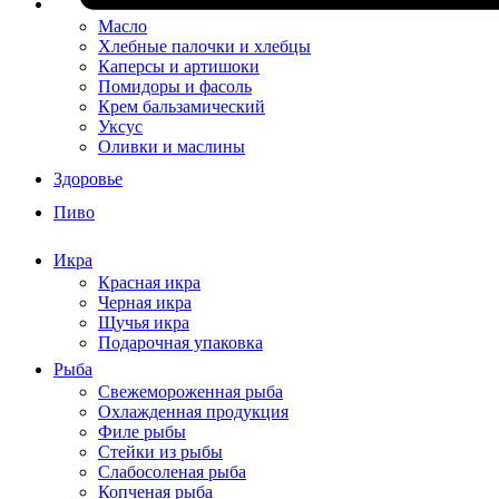
Масло
Хлебные палочки и хлебцы
Каперсы и артишоки
Помидоры и фасоль
Крем бальзамический
Уксус
Оливки и маслины
Здоровье
Пиво
Икра
Красная икра
Черная икра
Щучья икра
Подарочная упаковка
Рыба
Свежемороженная рыба
Охлажденная продукция
Филе рыбы
Стейки из рыбы
Слабосоленая рыба
Копченая рыба