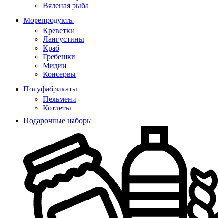
Вяленая рыба
Морепродукты
Креветки
Лангустины
Краб
Гребешки
Мидии
Консервы
Полуфабрикаты
Пельмени
Котлеты
Подарочные наборы