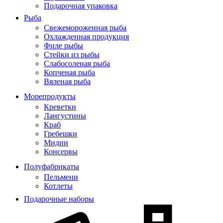
Подарочная упаковка
Рыба
Свежемороженная рыба
Охлажденная продукция
Филе рыбы
Стейки из рыбы
Слабосоленая рыба
Копченая рыба
Вяленая рыба
Морепродукты
Креветки
Лангустины
Краб
Гребешки
Мидии
Консервы
Полуфабрикаты
Пельмени
Котлеты
Подарочные наборы