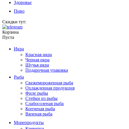
Здоровье
Пиво
Скидки тут:
Корзина
Пуста
Икра
Красная икра
Черная икра
Щучья икра
Подарочная упаковка
Рыба
Свежемороженная рыба
Охлажденная продукция
Филе рыбы
Стейки из рыбы
Слабосоленая рыба
Копченая рыба
Вяленая рыба
Морепродукты
Креветки