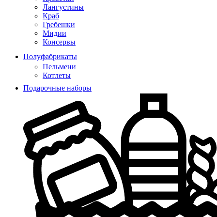
Лангустины
Краб
Гребешки
Мидии
Консервы
Полуфабрикаты
Пельмени
Котлеты
Подарочные наборы