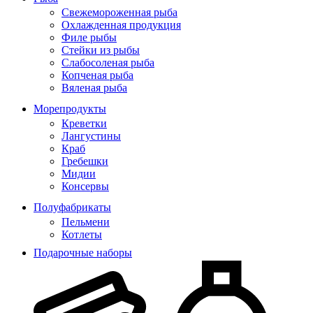
Свежемороженная рыба
Охлажденная продукция
Филе рыбы
Стейки из рыбы
Слабосоленая рыба
Копченая рыба
Вяленая рыба
Морепродукты
Креветки
Лангустины
Краб
Гребешки
Мидии
Консервы
Полуфабрикаты
Пельмени
Котлеты
Подарочные наборы