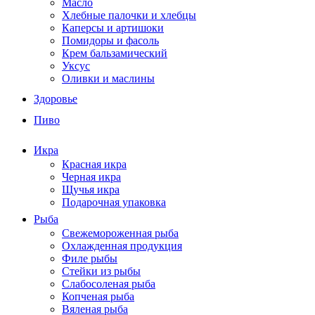
Масло
Хлебные палочки и хлебцы
Каперсы и артишоки
Помидоры и фасоль
Крем бальзамический
Уксус
Оливки и маслины
Здоровье
Пиво
Икра
Красная икра
Черная икра
Щучья икра
Подарочная упаковка
Рыба
Свежемороженная рыба
Охлажденная продукция
Филе рыбы
Стейки из рыбы
Слабосоленая рыба
Копченая рыба
Вяленая рыба